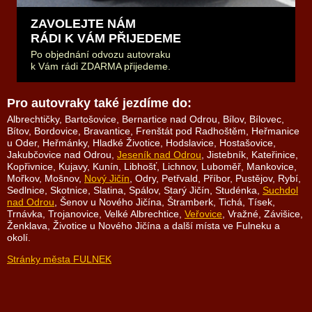
ZAVOLEJTE NÁM
RÁDI K VÁM PŘIJEDEME
Po objednání odvozu autovraku
k Vám rádi ZDARMA přijedeme.
Pro autovraky také jezdíme do:
Albrechtičky, Bartošovice, Bernartice nad Odrou, Bílov, Bílovec,
Bítov, Bordovice, Bravantice, Frenštát pod Radhoštěm, Heřmanice
u Oder, Heřmánky, Hladké Životice, Hodslavice, Hostašovice,
Jakubčovice nad Odrou,
Jeseník nad Odrou
, Jistebník, Kateřinice,
Kopřivnice, Kujavy, Kunín, Libhošť, Lichnov, Luboměř, Mankovice,
Mořkov, Mošnov,
Nový Jičín
, Odry, Petřvald, Příbor, Pustějov, Rybí,
Sedlnice, Skotnice, Slatina, Spálov, Starý Jičín, Studénka,
Suchdol
nad Odrou
, Šenov u Nového Jičína, Štramberk, Tichá, Tísek,
Trnávka, Trojanovice, Velké Albrechtice,
Veřovice
, Vražné, Závišice,
Ženklava, Životice u Nového Jičína a další místa ve Fulneku a
okolí.
Stránky města FULNEK