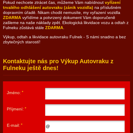
Pokud nechcete ztrácet čas, můžeme Vám nabídnout
vyřízení
trvalého odhlášení autovraku (zánik vozidla)
na příslušném
dopravním úřadě. Nikam chodit nemusíte, my vyřazení vozidla
ZDARMA
vyřídíme a potvrzený dokument Vám doporučeně
zašleme na naše náklady zpět. Ekologická likvidace vozu a odtah z
Fulneku zůstává stále
ZDARMA
.
Výkup, odtah a likvidace autovraku Fulnek - S námi snadno a bez
zbytečných starostí!
Kontaktujte nás pro Výkup Autovraku z
Fulneku ještě dnes!
Jméno:
Příjmení:
E-mail: