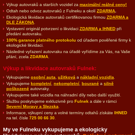
Výkup autovraků a starších vozidel za
maximální reálné ceny!
Odtah nebo odvoz autovraků z Fulneku a okolí
ZDARMA
.
Ekologická likvidace autovraků certifikovanou firmou
ZDARMA a
DLE ZÁKONA
.
Vystavení originál potvrzení o likvidaci
ZDARMA a IHNED
při
předání autovraku.
100% garance platného protokolu
od úřadem pověřené firmy k
ekologické likvidaci.
Následné vyřazení autovraku na úřadě
vyřídíme za Vás
, na Vaše
přání, zcela
ZDARMA
.
Výkup a likvidace autovraků Fulnek:
Vykupujeme
osobní auta
,
užitková
a
nákladní vozidla
.
Vykupujeme
kompletní
,
nekompletní
,
bourané
a
silně
poškozené
autovraky.
Vykupujeme také vozidla na náhradní díly nebo další využití.
Službu poskytujeme exkluzivně pro
Fulnek
a dále v rámci
Severní Moravy a Slezska
.
Informace, výkupní ceny a volné termíny odtahů získáte
IHNED
na tel. čísle
725 00 66 30
.
My ve Fulneku vykupujeme a ekologicky