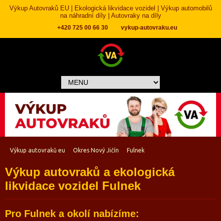
Výkup Autovraků EU | Ekologická likvidace vozidel | Výkup automobilů
na náhradní díly | Autovraky na díly
+420 725 00 66 30
vykup-autovraku.eu
Výkup autovraků eu
Okres Nový Jičín
Fulnek
Výkup autovraků a ekologická
likvidace vozidel Fulnek
Pro Fulnek a okolí nabízíme: