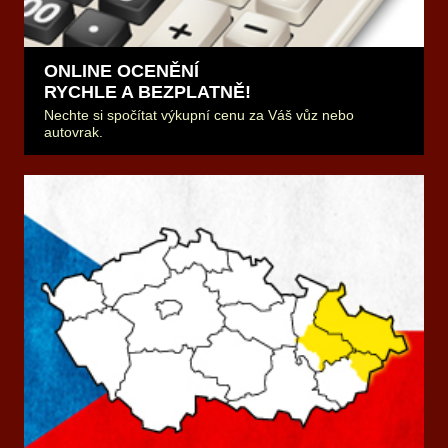
ONLINE OCENĚNÍ
RYCHLE A BEZPLATNĚ!
Nechte si spočítat výkupní cenu za Váš vůz nebo
autovrak.