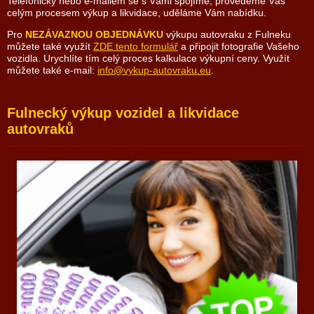
Telefonicky nebo e-mailem se s Vámi spojíme, provedeme Vás
celým procesem výkup a likvidace, uděláme Vám nabídku.
Pro
NEZÁVAZNOU OBJEDNÁVKU
výkupu autovraku z Fulneku
můžete také využít
ZDE tento formulář
a připojit fotografie Vašeho
vozidla. Urychlíte tím celý proces kalkulace výkupní ceny. Využít
můžete také e-mail:
info@vykup-autovraku.eu
.
Fulnecký výkup vozidel a likvidace
autovraků