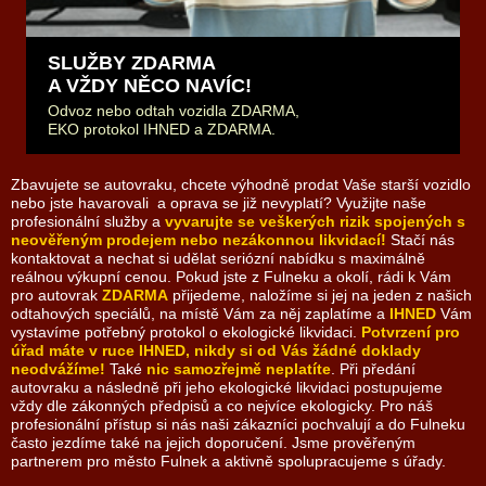
SLUŽBY ZDARMA
A VŽDY NĚCO NAVÍC!
Odvoz nebo odtah vozidla ZDARMA,
EKO protokol IHNED a ZDARMA.
Zbavujete se autovraku, chcete výhodně prodat Vaše starší vozidlo
nebo jste havarovali a oprava se již nevyplatí? Využijte naše
profesionální služby a
vyvarujte se veškerých rizik spojených s
neověřeným prodejem nebo nezákonnou likvidací!
Stačí nás
kontaktovat a nechat si udělat seriózní nabídku s maximálně
reálnou výkupní cenou. Pokud jste z Fulneku a okolí, rádi k Vám
pro autovrak
ZDARMA
přijedeme, naložíme si jej na jeden z našich
odtahových speciálů, na místě Vám za něj zaplatíme a
IHNED
Vám
vystavíme potřebný protokol o ekologické likvidaci.
Potvrzení pro
úřad máte v ruce IHNED, nikdy si od Vás žádné doklady
neodvážíme!
Také
nic samozřejmě neplatíte
. Při předání
autovraku a následně při jeho ekologické likvidaci postupujeme
vždy dle zákonných předpisů a co nejvíce ekologicky. Pro náš
profesionální přístup si nás naši zákazníci pochvalují a do Fulneku
často jezdíme také na jejich doporučení. Jsme prověřeným
partnerem pro město Fulnek a aktivně spolupracujeme s úřady.